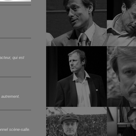
acteur, qui est
e autrement.
ionnel scène-salle.