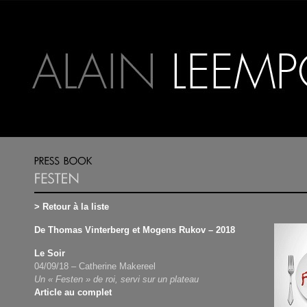
> Retour à la liste
De Thomas Vinterberg et Mogens Rukov – 2018
Le Soir
04/09/18 – Catherine Makereel
Un « Festen » de roi, servi sur un plateau
Article au complet