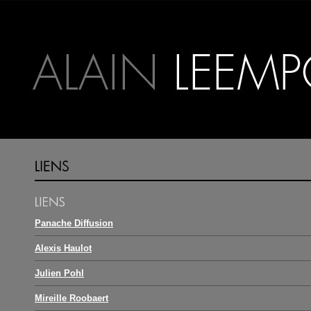
Panache Diffusion
Alexis Haulot
Julien Pohl
Mireille Roobaert