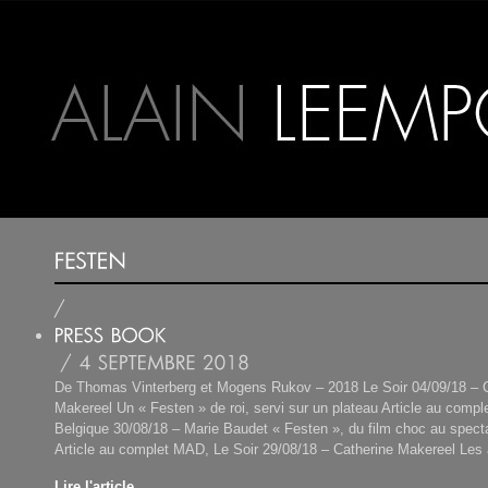
De Thomas Vinterberg et Mogens Rukov – 2018 Le Soir 04/09/18 – 
Makereel Un « Festen » de roi, servi sur un plateau Article au comple
Belgique 30/08/18 – Marie Baudet « Festen », du film choc au spect
Article au complet MAD, Le Soir 29/08/18 – Catherine Makereel Les
Lire l'article