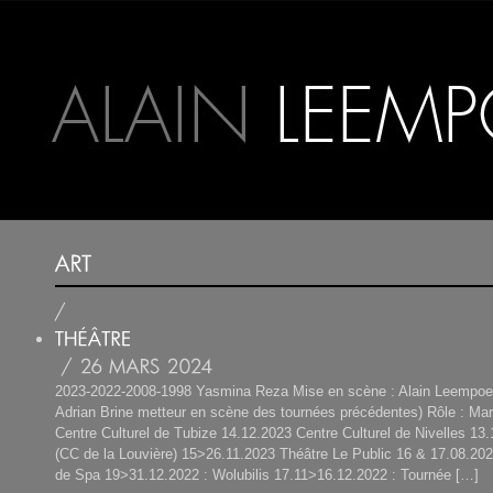
2023-2022-2008-1998 Yasmina Reza Mise en scène : Alain Leempo
Adrian Brine metteur en scène des tournées précédentes) Rôle : Ma
Centre Culturel de Tubize 14.12.2023 Centre Culturel de Nivelles 13
(CC de la Louvière) 15>26.11.2023 Théâtre Le Public 16 & 17.08.202
de Spa 19>31.12.2022 : Wolubilis 17.11>16.12.2022 : Tournée […]