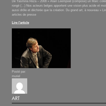
De Yasmina Reza – 2008 « Alain Leempoel (compose) un Marc colé
rongé (…) Nos acteurs belges apportent une vision plus acide et moi
aussi drôle et déchirée que la création. Du grand art, à nouveau » Li
articles de presse
Lire l'article
Posté par:
muriel