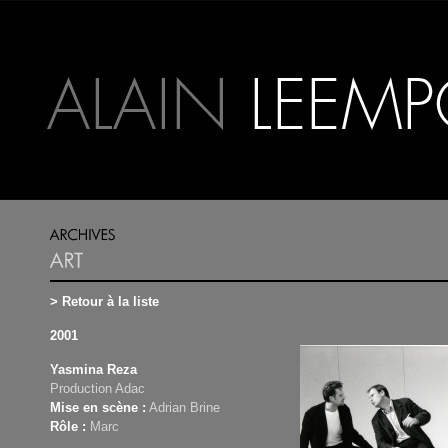
> Retour à la liste
2001
Yasmina Reza
Production Adac
Mise en scène :
Adrian Brine
Rôle :
Marc