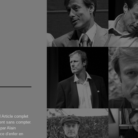
 Article complet
ent sans compter.
par Alain
e d’enfer en