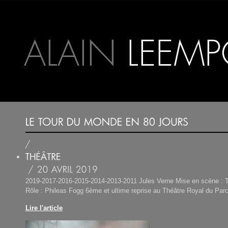
2019-2017-2016-2015-2014-2013-2011 Jules Verne Mise en scène : T
Rôle : Phileas Fogg 6ème et ultime reprise au Théâtre Royal du Par
Lire l'article