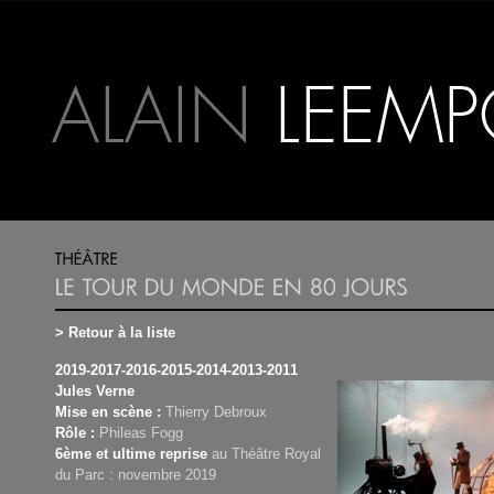
> Retour à la liste
2019-2017-2016-2015-2014-2013-2011
Jules Verne
Mise en scène :
Thierry Debroux
Rôle :
Phileas Fogg
6ème et ultime reprise
au Théâtre Royal
du Parc : novembre 2019