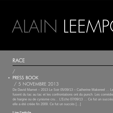
De David Mamet – 2013 Le Soir 05/09/13 – Catherine Makereel … L
fusent du tac au tac et les confrontations ont du punch. Les comédie
de hargne ou de cynisme cru… L’Echo 07/09/13 … Ce fut un succès
elle a été créée fin 2009. Ce fut un succès […]
Lire l'article