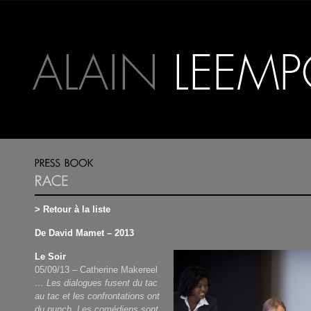
> Retour à la liste
De David Mamet – 2013
Le Soir
05/09/13 – Catherine Makereel
… Les dialogues fusent du tac
au tac et les confrontations ont
du punch. Les comédiens sont