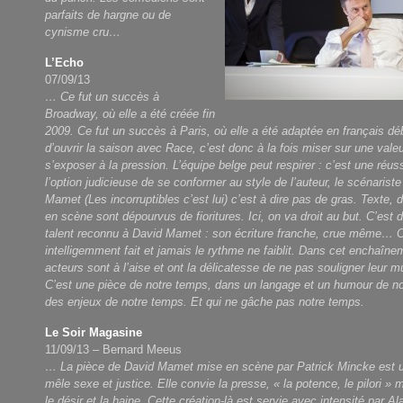
parfaits de hargne ou de
cynisme cru…
L’Echo
07/09/13
… Ce fut un succès à
Broadway, où elle a été créée fin
2009. Ce fut un succès à Paris, où elle a été adaptée en français dé
d’ouvrir la saison avec Race, c’est donc à la fois miser sur une valeu
s’exposer à la pression. L’équipe belge peut respirer : c’est une réuss
l’option judicieuse de se conformer au style de l’auteur, le scénarist
Mamet (Les incorruptibles c’est lui) c’est à dire pas de gras. Texte, 
en scène sont dépourvus de fioritures. Ici, on va droit au but. C’est d
talent reconnu à David Mamet : son écriture franche, crue même…
C
intelligemment fait et jamais le rythme ne faiblit. Dans cet enchaîne
acteurs sont à l’aise et ont la délicatesse de ne pas souligner leur mu
C’est une pièce de notre temps, dans un langage et un humour de n
des enjeux de notre temps. Et qui ne gâche pas notre temps.
Le Soir Magasine
11/09/13 – Bernard Meeus
… La pièce de David Mamet mise en scène par Patrick Mincke est un
mêle sexe et justice. Elle convie la presse, « la potence, le pilori » 
le désir et la haine. Cette création-là est servie avec intensité par A