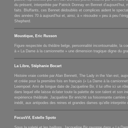
du présent, interprétée par Patrick Donnay en Bennet d’aujourd’hui, 
faits. Bluffants, ces Bennet dédoublés et complices aident le specta
des années 70 à aujourd’hui et, ainsi, à « résoudre » peu à peu l’én
Shepherd.
Moustique, Eric Russon
Figure respectée du théâtre belge, personnalité incontournable, la c
à « La Dame à la camionnette » une dimension tragique digne du gran
La Libre, Stéphanie Bocart
Histoire vraie contée par Alan Bennett, The Lady in the Van est, aujo
et créée pour la première fois en français (« La Dame à la camionnett
Leempoel. Ami de longue date de Jacqueline Bir, il lui offre ici un rôl
dans lequel elle laisse éclater toute la palette de son talent et son in
expérience théâtrale. Jacqueline Bir enrichit sa foisonnante carrière
inédit, aux antipodes des reines et grandes dames qu’elle interprète
FocusVif, Estelle Spoto
Sous la saleté et les haillons, Jacqueline Bir rayonne dans « La Dam