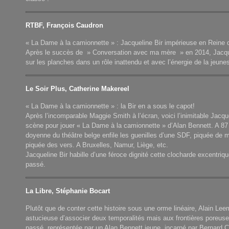
RTBF, François Caudron
« La Dame à la camionnette » : Jacqueline Bir impérieuse en Reine 
Après le succès de » Conversation avec ma mère » en 2014, Jacqu
sur les planches dans un rôle inattendu et avec l’énergie de la jeune
Le Soir Plus, Catherine Makereel
« La Dame à la camionnette » : la Bir en a sous le capot!
Après l’incomparable Maggie Smith à l’écran, voici l’inimitable Jacque
scène pour jouer « La Dame à la camionnette » d’Alan Bennett. A 87 a
doyenne du théâtre belge enfile les guenilles d’une SDF, piquée de 
piquée des vers. A Bruxelles, Namur, Liège, etc.
Jacqueline Bir habille d’une féroce dignité cette clocharde excentriqu
passé.
La Libre, Stéphanie Bocart
Plutôt que de conter cette histoire sous une orme linéaire, Alain Lee
astucieuse d’associer deux temporalités mais aux frontières poreuses
passé, représentée par un Alan Bennett jeune, incarné par Bernard C