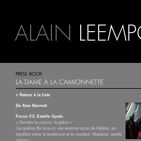
> Retour à la liste
De Alan Bennett
Focus Vif, Estelle Spoto
« Derrière la crasse, la grâce »
Jacqueline Bir livre ici une énorme leçon de théâtre, en
équilibre entre la tendresse et le mordant. Madame, quelle
classe !