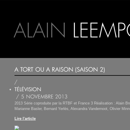
2013 Série coproduite par la RTBF et France 3 Réalisation : Alain Br
Marianne Basler, Bernard Yerlès, Alexandra Vandernoot, Olivier Min
Lire l'article