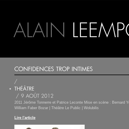
2011 Jérôme Tonnerre et Patrice Leconte Mise en scène : Bernard Ye
William Faber Bozar | Théâtre Le Public | Wolubilis
Lire l'article