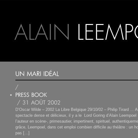
D’Oscar Wilde – 2002 La Libre Belgique 29/10/02 – Philip Tirard … A
spectacle dense et délicieux, il y a le Lord Goring d’Alain Leempoel 
l’auteur en scène-, primesautier, impertinent, spirituel, authentiquemen
grâce, Leempoel, dans cet emploi combien difficile au théâtre : un
pas […]