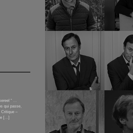
kereel “ …
ps qui passe,
 Critique –
re […]