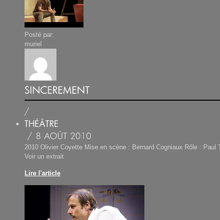
Posté par:
muriel
2010 Olivier Coyette Mise en scène : Bernard Cogniaux Rôle : Paul 
Voir un extrait
Lire l'article