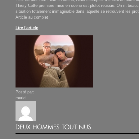
Thiéry Cette première mise en scène est plutôt réussie. On rit beauc
situation totalement inimaginable dans laquelle se retrouvent les pr
Article au complet
Lire l'article
Posté par:
muriel