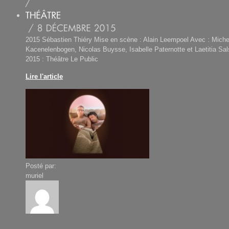
2015 Sébastien Thiéry Mise en scène : Alain Leempoel Avec : Miche
Kacenelenbogen, Nicolas Buysse, Isabelle Paternotte et Laetitia Sa
2015 : Théâtre Le Public
Lire l'article
Posté par:
muriel