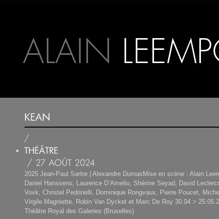
2025 Jean-Paul Sartre | Alexandre DumasMise en scène : Alain Lee
Daniel Hanssens, Laurence D’Amelio, Shérine Seyad, David Leclerc
Vovk, Christel Pedrinelli, Dominique Rongvaux, Pierre Poucet, Miche
Virgile Magniette, Robin Van Dycket et Marc De Roy 30.04 > 25.05.2
Théâtre Royal des Galeries (Bruxelles)