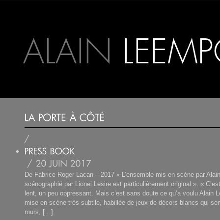
De Fabrice Roger-Lacan – 2017 « L’ensemble mis en scène par Alai
scénographié par Lionel Lesire est particulièrement original ». « C’es
lent, un peu oppressant. Mais c’est sans doute ce qu’a voulu Alain
mise en scène très subtile, habillée de jeux de décors blancs qui ser
murs, […]