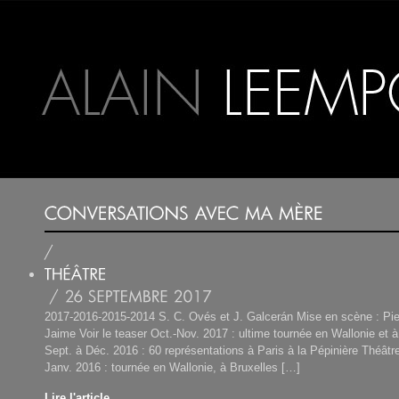
2017-2016-2015-2014 S. C. Ovés et J. Galcerán Mise en scène : Piet
Jaime Voir le teaser Oct.-Nov. 2017 : ultime tournée en Wallonie et 
Sept. à Déc. 2016 : 60 représentations à Paris à la Pépinière Théât
Janv. 2016 : tournée en Wallonie, à Bruxelles […]
Lire l'article