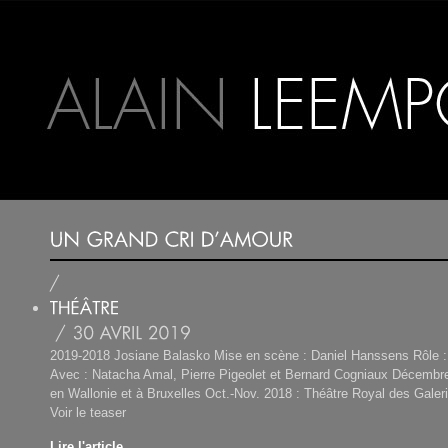
2019-2018 Josiane Balasko Mise en scène : Daniel Hanssens Rôle :
Avec : Natacha Amal, Pierre Pigeolet et Bernard Cogniaux Décembre
en Wallonie et à Bruxelles Oct.-Nov. 2018 : Théâtre Royal des Galer
Voir le teaser
Lire l'article