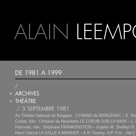
Au Théâtre National de Belgique : CYRANO de BERGERAC – E. Ro
Coster, rôle : Christian de Neuvilette LE COEUR SUR LA MAIN – L. B
Huisman, rôle : Stéphane FRANKENSTEIN – d’après M. Shelley/ B. D
Henri Clerval LA SALLE A MANGER – A.R. Gurney Jr/P. Fox , rôle [